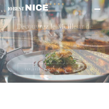
CÔTE D’AZUR
LES MEILLEURES TABLES DE NICE
De la cuisine
méditerranéenne aux
restaurants gastronomiques
Rooftops, cafés, adresses confidentielles et
restaurants avec vue mer
EXPLORER LES MEILLEURES ADRESSES
DÉCOUVRIR LES RESTAURANTS